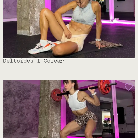
Deltoides I Core
60
‘