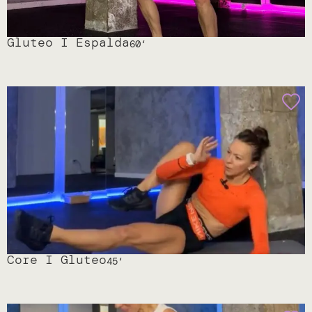
Gluteo I Espalda
60
‘
Core I Gluteo
45
‘