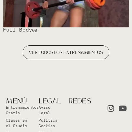
Full Body
60
‘
VER TODOS LOS ENTRENAMIENTOS
MENÚ
LEGAL
REDES
Entrenamientos
Aviso
Gratis
Legal
Clases en
Política
el Studio
Cookies