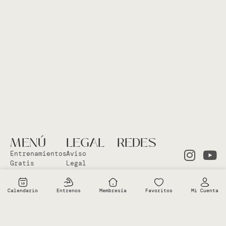
MENÚ
LEGAL
REDES
Entrenamientos
Aviso
Gratis
Legal
Clases en
Política
el Studio
Cookies
Calendario
Entrenos
Membresía
Favoritos
Mi Cuenta
Clases
Política
Online
Privacidad
Sobre Vero
Términos de