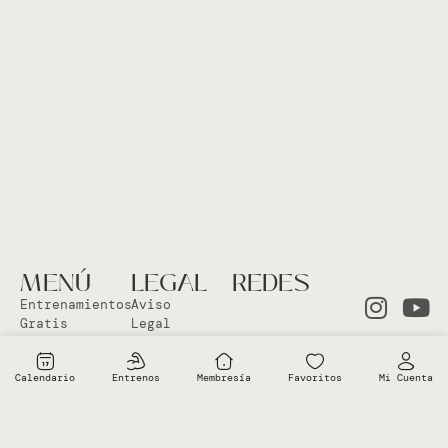
MENÚ
LEGAL
REDES
Entrenamientos
Aviso
Gratis
Legal
Clases en
Política
el Studio
Cookies
Calendario
Entrenos
Membresía
Favoritos
Mi Cuenta
Clases
Política
Online
Privacidad
Sobre Vero
Términos de