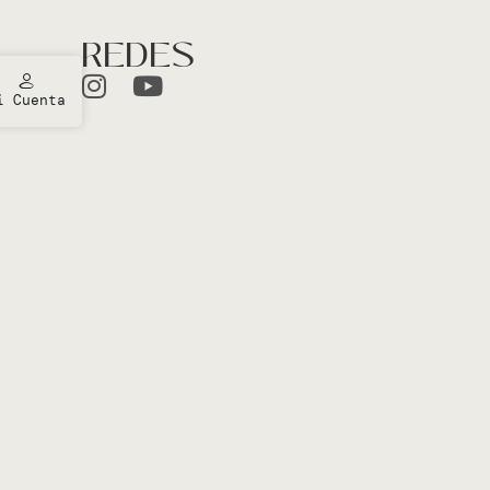
REDES
i Cuenta
ones