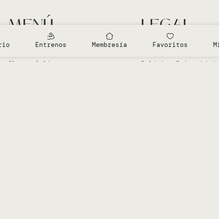
MENÚ
LEGAL
Entrenamientos Gratis
Aviso Legal
rio
Entrenos
Membresía
Favoritos
M
Clases en el Studio
Política Cookies
Clases Online
Política Privacidad
Sobre Vero
Términos de condici
Mi cuenta
Diseñado por
Advanze