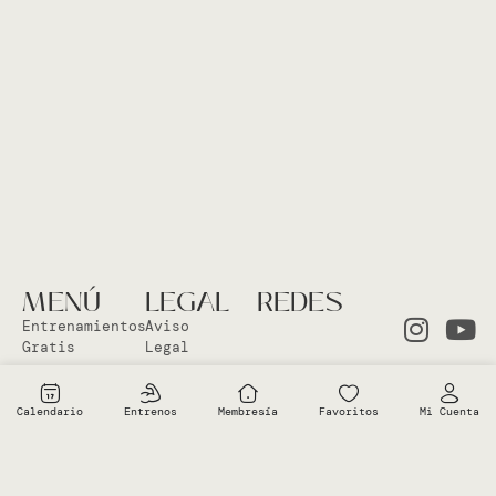
MENÚ
LEGAL
REDES
Entrenamientos
Aviso
Gratis
Legal
Clases en
Política
el Studio
Cookies
Calendario
Entrenos
Membresía
Favoritos
Mi Cuenta
Clases
Política
Online
Privacidad
Sobre Vero
Términos de
condiciones