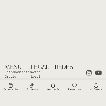
MENÚ
LEGAL
REDES
Entrenamientos
Aviso
Gratis
Legal
Clases en
Política
el Studio
Cookies
Calendario
Entrenos
Membresía
Favoritos
Mi Cuenta
Clases
Política
Online
Privacidad
Sobre Vero
Términos de