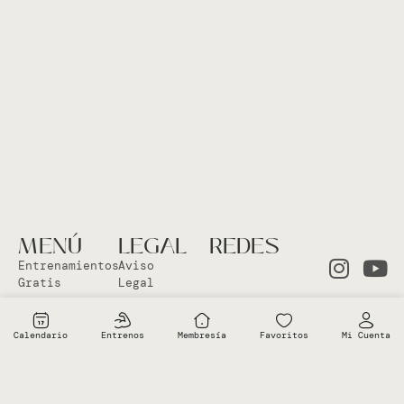
MENÚ
LEGAL
REDES
Entrenamientos
Aviso
Gratis
Legal
Clases en
Política
el Studio
Cookies
Calendario
Entrenos
Membresía
Favoritos
Mi Cuenta
Clases
Política
Online
Privacidad
Sobre Vero
Términos de
condiciones