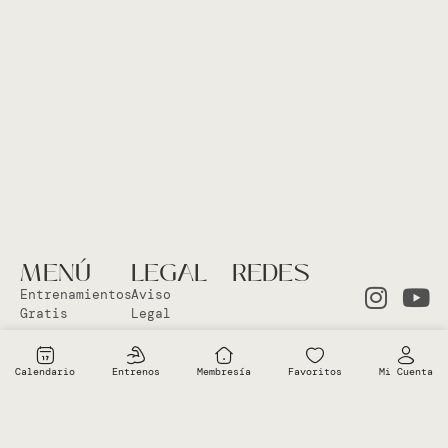
MENÚ
LEGAL
REDES
Entrenamientos
Aviso
Gratis
Legal
Clases en
Política
el Studio
Cookies
Calendario
Entrenos
Membresía
Favoritos
Mi Cuenta
Clases
Política
Online
Privacidad
Sobre Vero
Términos de
condiciones