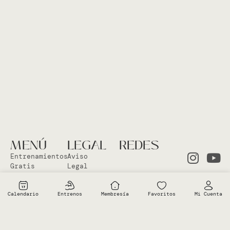
MENÚ
LEGAL
REDES
Entrenamientos
Aviso
Gratis
Legal
Clases en
Política
el Studio
Cookies
Calendario
Entrenos
Membresía
Favoritos
Mi Cuenta
Clases
Política
Online
Privacidad
Sobre Vero
Términos de