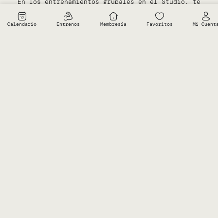
En los entrenamientos grupales en el Studio, te
sumergirás en una atmósfera dinámica y motivadora, donde
alcanzarás tus objetivos de forma segura y eficiente.
Calendario
Entrenos
Membresía
Favoritos
Mi Cuent
GRUPOS
CORRECCIÓN
PLANIFICACIÓN
VARIEDAD
REDUCIDOS
INDIVIDUALIZADA
ESTRATÉGICA
E
INNOVACI
Grupos
Te
Entrenamientos
reducidos
guiamos
semanales
Ejercicios
para
y
con
formatos
una
adaptamos
objetivos
y
atención
cada
específicos.
combinacio
personalizada.
ejercicio
nuevas.
a tu
nivel.
RESERVA TU PRIMERA CLASE DE REGALO