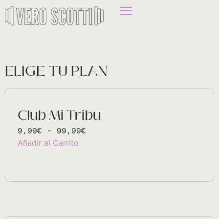
ELIGE TU PLAN
Club Mi Tribu
9,99
€
-
99,99
€
A
Añadir al Carrito
lt
e
r
n
a
ti
v
e
: