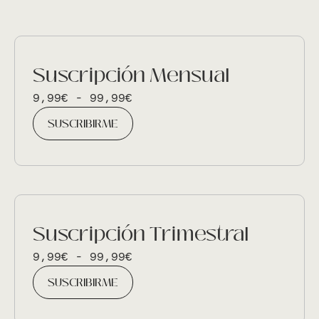
ti
v
e
:
Suscripción Mensual
9,99
€
-
99,99
€
SUSCRIBIRME
Suscripción Trimestral
9,99
€
-
99,99
€
SUSCRIBIRME