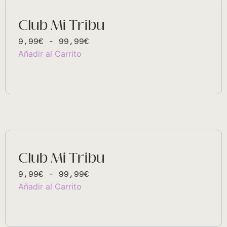
Club Mi Tribu
9,99
€
-
99,99
€
A
Añadir al Carrito
lt
e
r
n
a
ti
v
e
:
Club Mi Tribu
9,99
€
-
99,99
€
A
Añadir al Carrito
lt
e
r
n
a