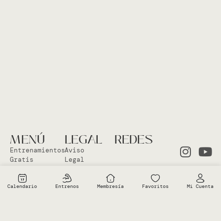
MENÚ
LEGAL
REDES
Entrenamientos
Aviso
Gratis
Legal
Clases en
Política
el Studio
Cookies
Calendario
Entrenos
Membresía
Favoritos
Mi Cuenta
Clases
Política
Online
Privacidad
Sobre Vero
Términos de