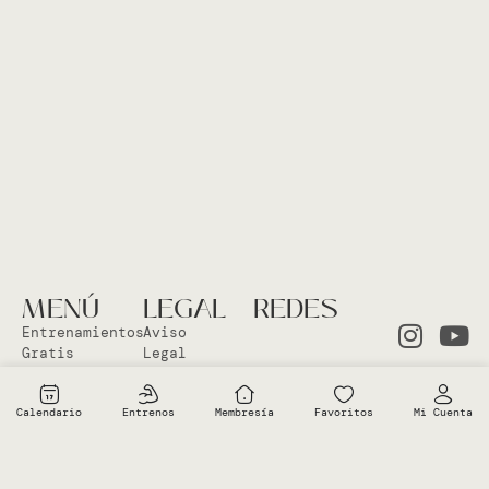
MENÚ
LEGAL
REDES
Entrenamientos
Aviso
Gratis
Legal
Clases en
Política
el Studio
Cookies
Calendario
Entrenos
Membresía
Favoritos
Mi Cuenta
Clases
Política
Online
Privacidad
Sobre Vero
Términos de