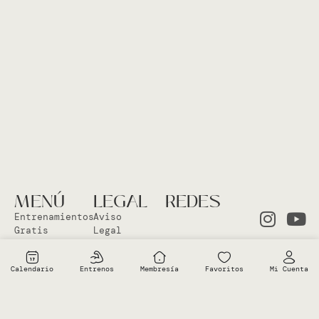
MENÚ
LEGAL
REDES
Entrenamientos
Aviso
Gratis
Legal
Clases en
Política
el Studio
Cookies
Calendario
Entrenos
Membresía
Favoritos
Mi Cuenta
Clases
Política
Online
Privacidad
Sobre Vero
Términos de