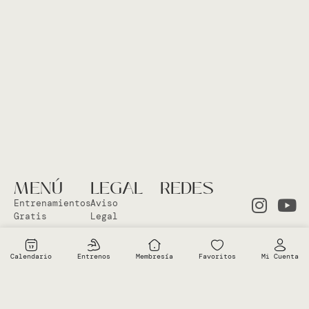
MENÚ
LEGAL
REDES
Entrenamientos
Aviso
Gratis
Legal
Clases en
Política
el Studio
Cookies
Calendario
Entrenos
Membresía
Favoritos
Mi Cuenta
Clases
Política
Online
Privacidad
Sobre Vero
Términos de
condiciones