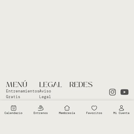
MENÚ
LEGAL
REDES
Entrenamientos
Aviso
Gratis
Legal
Clases en
Política
el Studio
Cookies
Calendario
Entrenos
Membresía
Favoritos
Mi Cuenta
Clases
Política
Online
Privacidad
Sobre Vero
Términos de