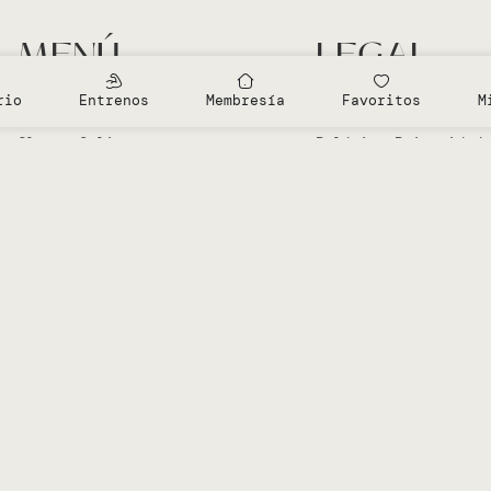
MENÚ
LEGAL
Entrenamientos Gratis
Aviso Legal
rio
Entrenos
Membresía
Favoritos
M
Clases en el Studio
Política Cookies
Clases Online
Política Privacidad
Sobre Vero
Términos de condici
Mi cuenta
Diseñado por
Advanze