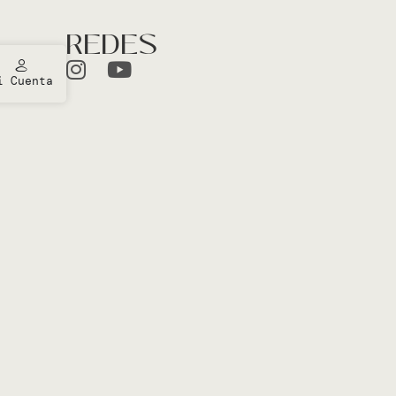
REDES
i Cuenta
ones