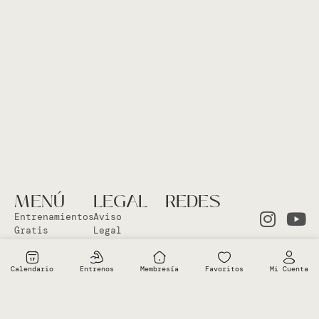
MENÚ
LEGAL
REDES
Entrenamientos
Aviso
Gratis
Legal
Clases en
Política
el Studio
Cookies
Calendario
Entrenos
Membresía
Favoritos
Mi Cuenta
Clases
Política
Online
Privacidad
Sobre Vero
Términos de