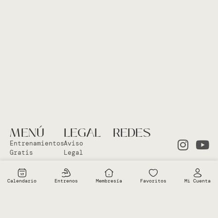
MENÚ
LEGAL
REDES
Entrenamientos
Aviso
Gratis
Legal
Clases en
Política
el Studio
Cookies
Calendario
Entrenos
Membresía
Favoritos
Mi Cuenta
Clases
Política
Online
Privacidad
Sobre Vero
Términos de
condiciones