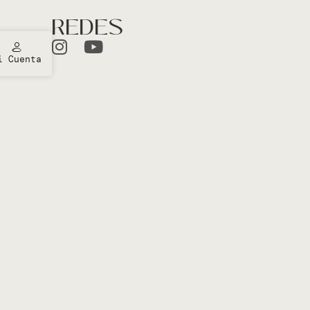
REDES
i Cuenta
ones