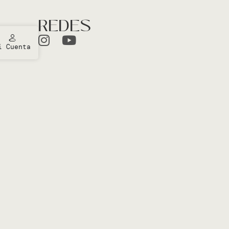
REDES
i Cuenta
ones