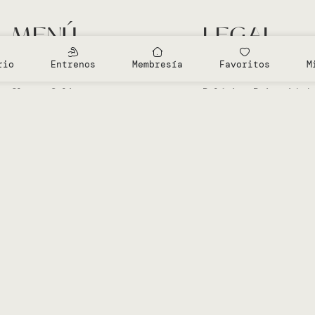
MENÚ
LEGAL
Entrenamientos Gratis
Aviso Legal
rio
Entrenos
Membresía
Favoritos
M
Clases en el Studio
Política Cookies
Clases Online
Política Privacidad
Sobre Vero
Términos de condici
Mi cuenta
Diseñado por
Advanze