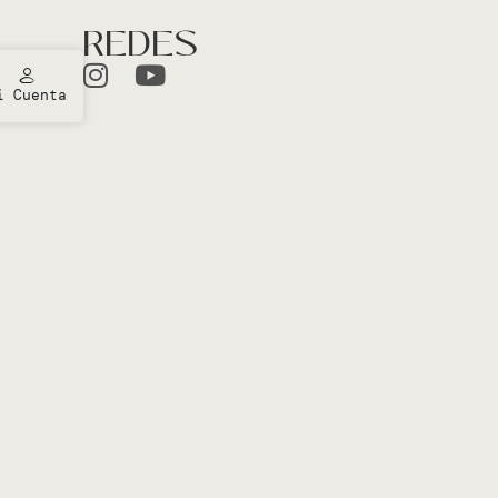
REDES
i Cuenta
ones