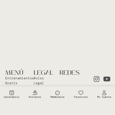
MENÚ
LEGAL
REDES
Entrenamientos
Aviso
Gratis
Legal
Clases en
Política
el Studio
Cookies
Calendario
Entrenos
Membresía
Favoritos
Mi Cuenta
Clases
Política
Online
Privacidad
Sobre Vero
Términos de