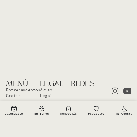
MENÚ
LEGAL
REDES
Entrenamientos
Aviso
Gratis
Legal
Clases en
Política
el Studio
Cookies
Calendario
Entrenos
Membresía
Favoritos
Mi Cuenta
Clases
Política
Online
Privacidad
Sobre Vero
Términos de
condiciones