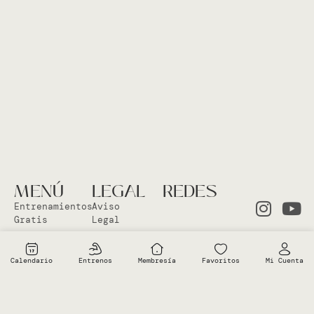
MENÚ
LEGAL
REDES
Entrenamientos
Aviso
Gratis
Legal
Clases en
Política
el Studio
Cookies
Calendario
Entrenos
Membresía
Favoritos
Mi Cuenta
Clases
Política
Online
Privacidad
Sobre Vero
Términos de
condiciones