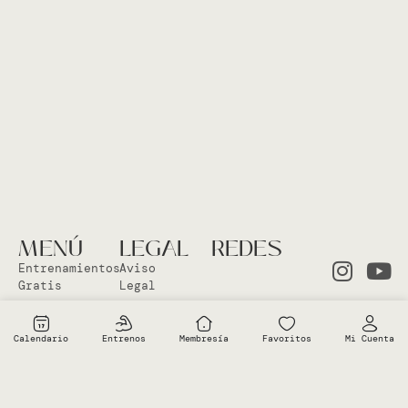
MENÚ
LEGAL
REDES
Entrenamientos
Aviso
Gratis
Legal
Clases en
Política
el Studio
Cookies
Calendario
Entrenos
Membresía
Favoritos
Mi Cuenta
Clases
Política
Online
Privacidad
Sobre Vero
Términos de
condiciones