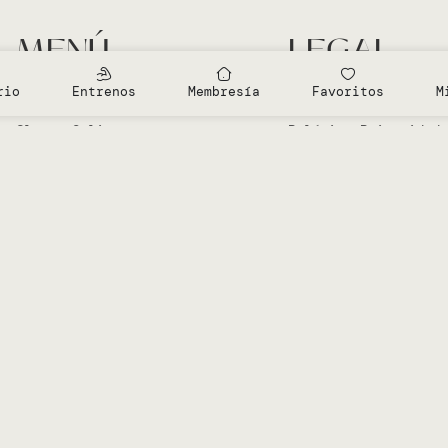
MENÚ
LEGAL
Entrenamientos Gratis
Aviso Legal
rio
Entrenos
Membresía
Favoritos
M
Clases en el Studio
Política Cookies
Clases Online
Política Privacidad
Sobre Vero
Términos de condici
Mi cuenta
Diseñado por
Advanze