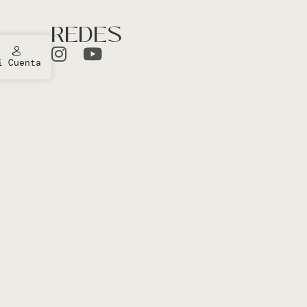
REDES
i Cuenta
ones