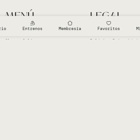
MENÚ
LEGAL
Entrenamientos Gratis
Aviso Legal
rio
Entrenos
Membresía
Favoritos
M
Clases en el Studio
Política Cookies
Clases Online
Política Privacidad
Sobre Vero
Términos de condici
Mi cuenta
Diseñado por
Advanze