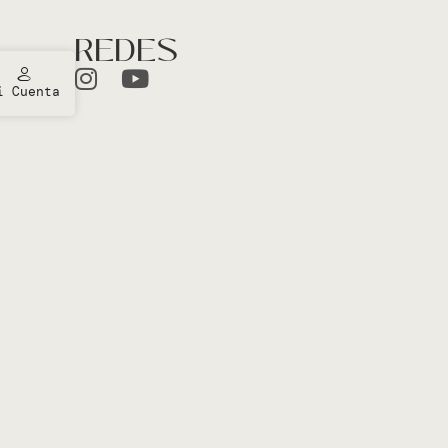
REDES
i Cuenta
ones