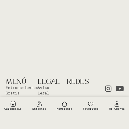
MENÚ
LEGAL
REDES
Entrenamientos
Aviso
Gratis
Legal
Clases en
Política
el Studio
Cookies
Calendario
Entrenos
Membresía
Favoritos
Mi Cuenta
Clases
Política
Online
Privacidad
Sobre Vero
Términos de