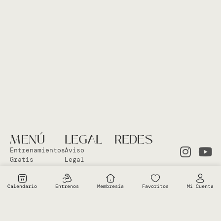
MENÚ
LEGAL
REDES
Entrenamientos
Aviso
Gratis
Legal
Clases en
Política
el Studio
Cookies
Calendario
Entrenos
Membresía
Favoritos
Mi Cuenta
Clases
Política
Online
Privacidad
Sobre Vero
Términos de