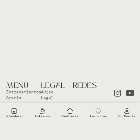
MENÚ
LEGAL
REDES
Entrenamientos
Aviso
Gratis
Legal
Clases en
Política
el Studio
Cookies
Calendario
Entrenos
Membresía
Favoritos
Mi Cuenta
Clases
Política
Online
Privacidad
Sobre Vero
Términos de
condiciones