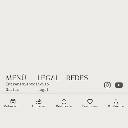
MENÚ
LEGAL
REDES
Entrenamientos
Aviso
Gratis
Legal
Clases en
Política
el Studio
Cookies
Calendario
Entrenos
Membresía
Favoritos
Mi Cuenta
Clases
Política
Online
Privacidad
Sobre Vero
Términos de
condiciones