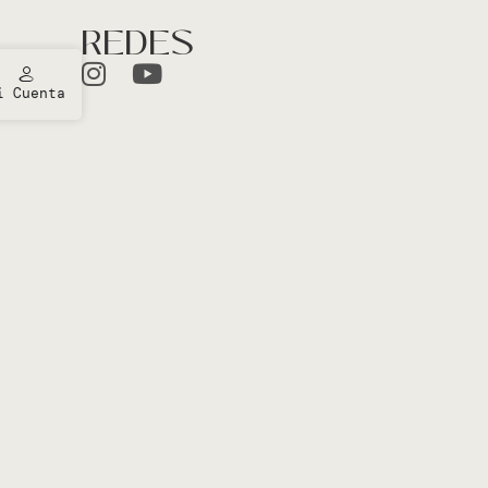
REDES
i Cuenta
ones