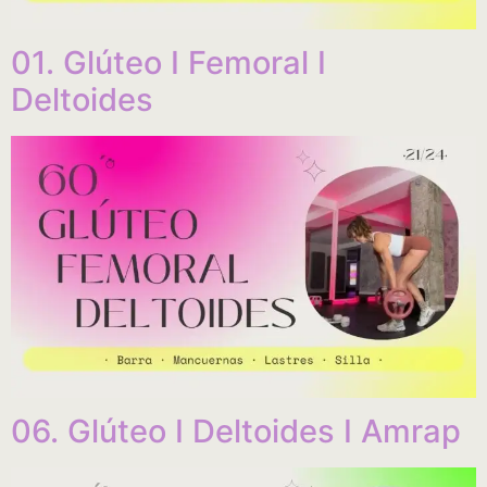
01. Glúteo I Femoral I
Deltoides
06. Glúteo I Deltoides I Amrap