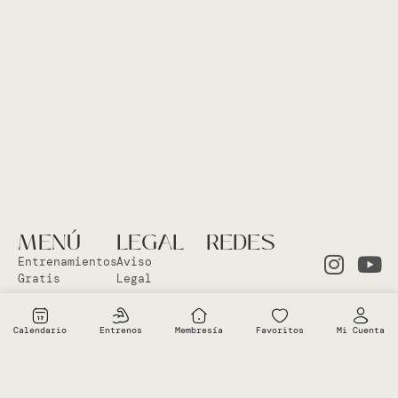
MENÚ
LEGAL
REDES
Entrenamientos
Aviso
Gratis
Legal
Clases en
Política
el Studio
Cookies
Calendario
Entrenos
Membresía
Favoritos
Mi Cuenta
Clases
Política
Online
Privacidad
Sobre Vero
Términos de
condiciones