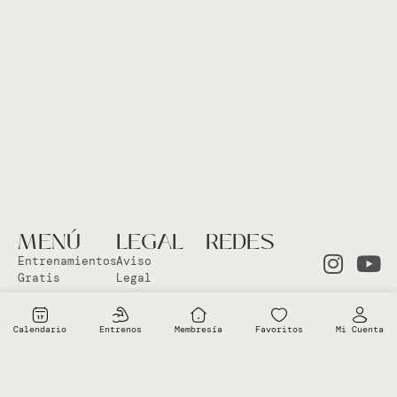
MENÚ
LEGAL
REDES
Entrenamientos
Aviso
Gratis
Legal
Clases en
Política
el Studio
Cookies
Calendario
Entrenos
Membresía
Favoritos
Mi Cuenta
Clases
Política
Online
Privacidad
Sobre Vero
Términos de
condiciones