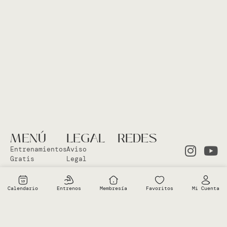
MENÚ
LEGAL
REDES
Entrenamientos
Aviso
Gratis
Legal
Clases en
Política
el Studio
Cookies
Calendario
Entrenos
Membresía
Favoritos
Mi Cuenta
Clases
Política
Online
Privacidad
Sobre Vero
Términos de
condiciones