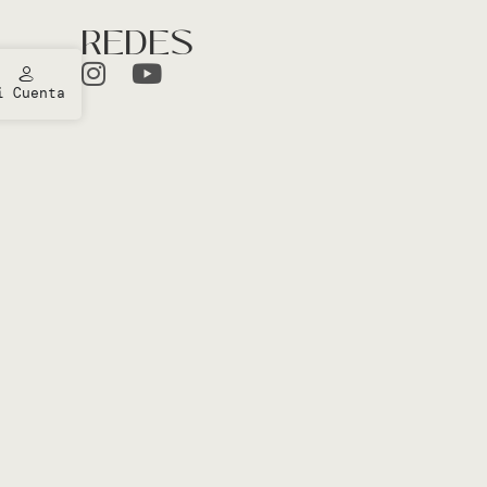
REDES
i Cuenta
ones