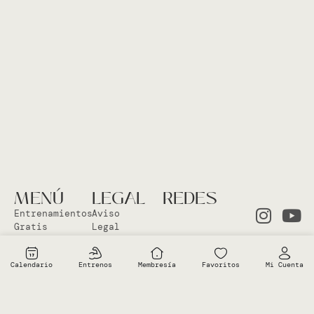
MENÚ
LEGAL
REDES
Entrenamientos
Aviso
Gratis
Legal
Clases en
Política
el Studio
Cookies
Calendario
Entrenos
Membresía
Favoritos
Mi Cuenta
Clases
Política
Online
Privacidad
Sobre Vero
Términos de