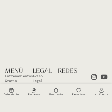
MENÚ
LEGAL
REDES
Entrenamientos
Aviso
Gratis
Legal
Clases en
Política
el Studio
Cookies
Calendario
Entrenos
Membresía
Favoritos
Mi Cuenta
Clases
Política
Online
Privacidad
Sobre Vero
Términos de