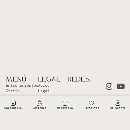
MENÚ
LEGAL
REDES
Entrenamientos
Aviso
Gratis
Legal
Clases en
Política
el Studio
Cookies
Calendario
Entrenos
Membresía
Favoritos
Mi Cuenta
Clases
Política
Online
Privacidad
Sobre Vero
Términos de
condiciones