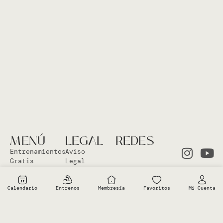
MENÚ
LEGAL
REDES
Entrenamientos
Aviso
Gratis
Legal
Clases en
Política
el Studio
Cookies
Calendario
Entrenos
Membresía
Favoritos
Mi Cuenta
Clases
Política
Online
Privacidad
Sobre Vero
Términos de