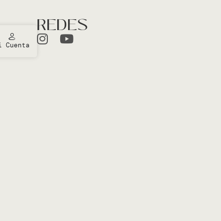
REDES
i Cuenta
ones