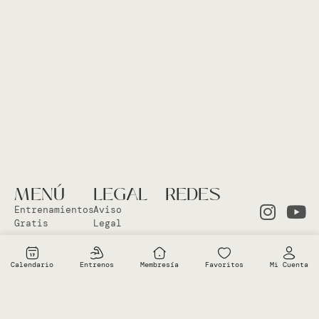
MENÚ
LEGAL
REDES
Entrenamientos
Aviso
Gratis
Legal
Clases en
Política
el Studio
Cookies
Calendario
Entrenos
Membresía
Favoritos
Mi Cuenta
Clases
Política
Online
Privacidad
Sobre Vero
Términos de
condiciones